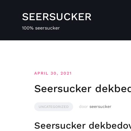
Spring
naar
SEERSUCKER
de
inhoud
100% seersucker
APRIL 30, 2021
Seersucker dekbe
door
seersucker
UNCATEGORIZED
Seersucker dekbedov