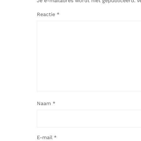
Je e-mailadres wordt niet gepubliceerd.
V
Reactie
*
Naam
*
E-mail
*