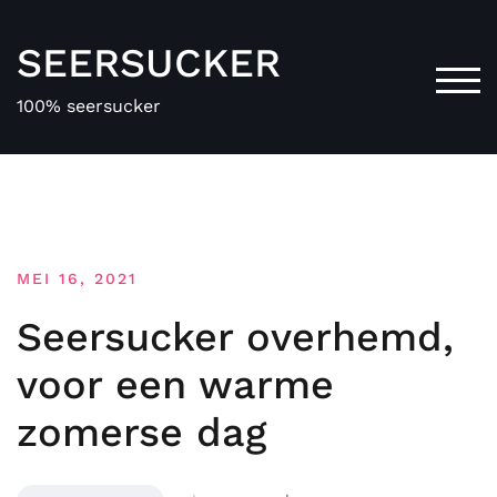
Spring
naar
SEERSUCKER
de
SCH
inhoud
100% seersucker
MEI 16, 2021
Seersucker overhemd,
voor een warme
zomerse dag